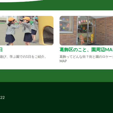
日
葛飾区のこと、園周辺MA
遊び、学ぶ園での1日をご紹介。
葛飾ってどんな街？街と園のロケー
MAP
22